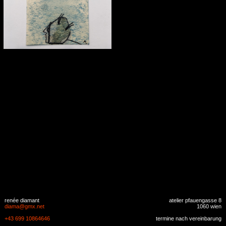
renée diamant
atelier pfauengasse 8
diama
@
gmx
.
net
1060 wien
+43 699 10864646
termine nach vereinbarung