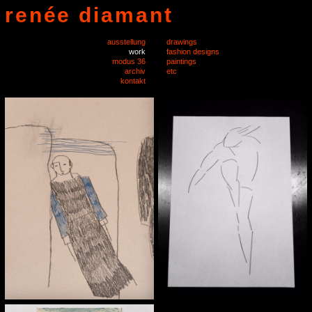
renée diamant
ausstellung
drawings
work
fashion designs
modus 36
paintings
archiv
etc
kontakt